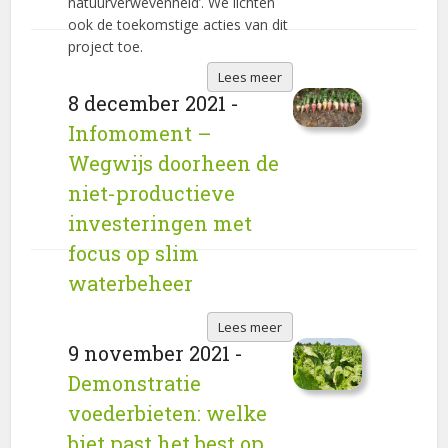
natuurverwevenheid’. We lichten
ook de toekomstige acties van dit
project toe.
Lees meer
8 december 2021 -
Infomoment –
Wegwijs doorheen de
niet-productieve
investeringen met
focus op slim
waterbeheer
Lees meer
9 november 2021 -
Demonstratie
voederbieten: welke
biet past het best op