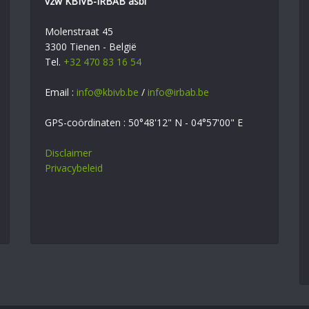
vzw KBIVB-IRBAB asbl
Molenstraat 45
3300 Tienen - België
Tel.
+32 470 83 16 54
Email :
info@kbivb.be
/
info@irbab.be
GPS-coördinaten : 50°48'12" N - 04°57'00" E
Disclaimer
Privacybeleid