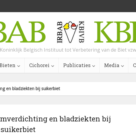
Koninklijk Belgisch Instituut tot Verbetering van de Biet vz
Bieten
Cichorei
Publicaties
Media
C
 en bladziekten bij suikerbiet
mverdichting en bladziekten bij
suikerbiet