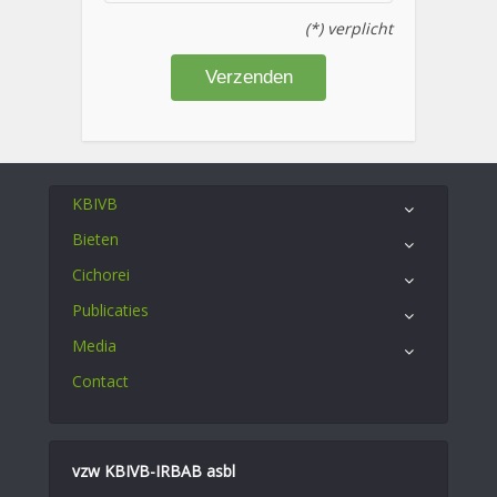
(*) verplicht
KBIVB
Bieten
Cichorei
Publicaties
Media
Contact
vzw KBIVB-IRBAB asbl