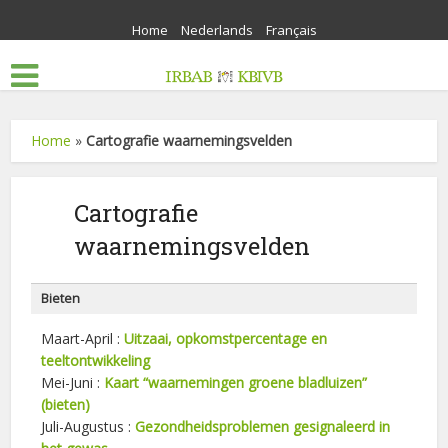
Home
Nederlands
Français
Home
»
Cartografie waarnemingsvelden
Cartografie
waarnemingsvelden
Bieten
Maart-April :
Uitzaai, opkomstpercentage en
teeltontwikkeling
Mei-Juni :
Kaart “waarnemingen groene bladluizen”
(bieten)
Juli-Augustus :
Gezondheidsproblemen gesignaleerd in