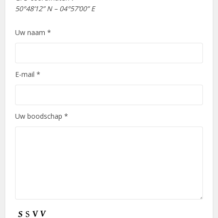
50°48’12” N – 04°57’00” E
Uw naam *
E-mail *
Uw boodschap *