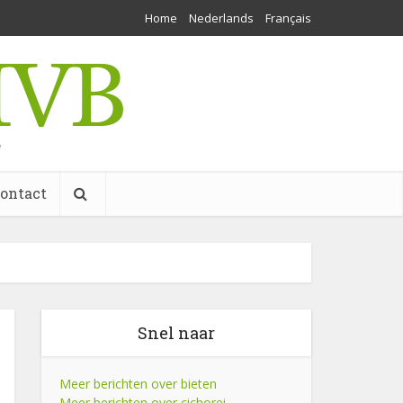
Home
Nederlands
Français
w
ontact
Snel naar
Meer berichten over bieten
Meer berichten over cichorei