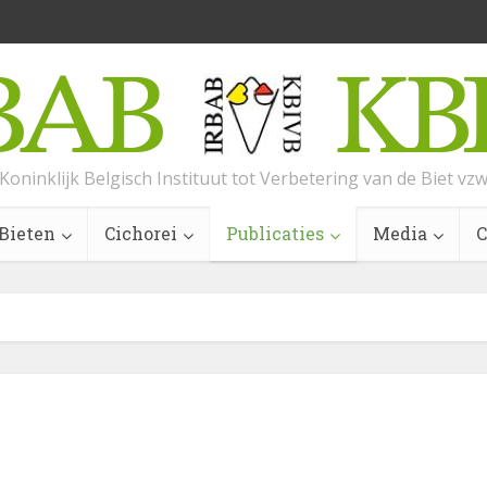
Koninklijk Belgisch Instituut tot Verbetering van de Biet vz
Bieten
Cichorei
Publicaties
Media
C