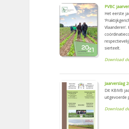
PVBC jaarver
Het eerste j
‘Praktijkgeri
Vlaanderen’. 
coördinatieco
respectieveli
sierteelt.
Download d
Jaarverslag 
Dit KBIVB ja
uitgevoerde p
Download de