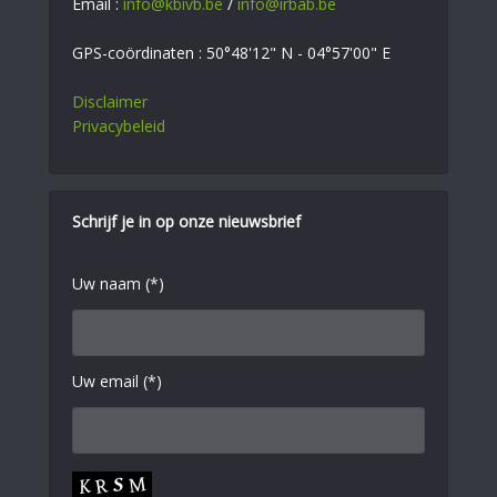
Email :
info@kbivb.be
/
info@irbab.be
GPS-coördinaten : 50°48'12" N - 04°57'00" E
Disclaimer
Privacybeleid
Schrijf je in op onze nieuwsbrief
Uw naam (*)
Uw email (*)