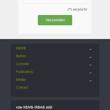
(*) verplicht
KBIVB
Bieten
Cichorei
Publicaties
Media
Contact
vzw KBIVB-IRBAB asbl