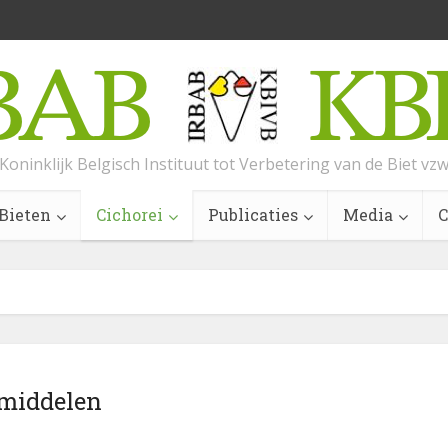
Koninklijk Belgisch Instituut tot Verbetering van de Biet vz
Bieten
Cichorei
Publicaties
Media
C
middelen