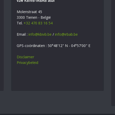
vzw KBIVB-IRBAB asbl
Molenstraat 45
3300 Tienen - België
Tel.
+32 470 83 16 54
Email :
info@kbivb.be
/
info@irbab.be
GPS-coördinaten : 50°48'12" N - 04°57'00" E
Disclaimer
Privacybeleid