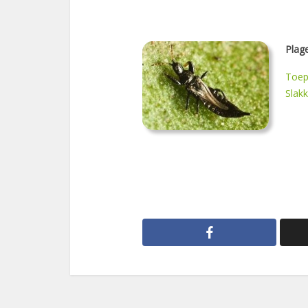
Plag
Toepa
Slak