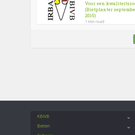
Voor een kwaliteitsro
(Bietplanter septembe
2015)
1 min read
KBIVB
Bieten