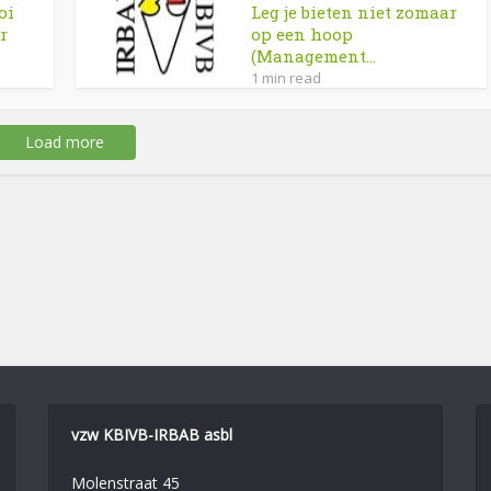
oi
Leg je bieten niet zomaar
r
op een hoop
(Management...
1 min read
Load more
vzw KBIVB-IRBAB asbl
Molenstraat 45