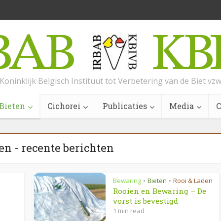
Koninklijk Belgisch Instituut tot Verbetering van de Biet vz
Bieten
Cichorei
Publicaties
Media
C
en - recente berichten
Bewaring
Bieten
Rooi & Laden
•
•
Rooien en Bewaring – De
vorst is bevestigd
1 min read