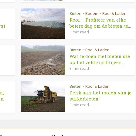
Bieten
Bodem
Rooi & Laden
•
•
–
Rooi – Profiteer van elke
rst
betere dag om de bieten te...
1 min read
Bieten
Rooi & Laden
•
Wat te doen met bieten die
op het veld zijn blijven...
3 min read
Bieten
Rooi & Laden
•
n,
Denk aan het rooien van je
in
suikerbieten!
1 min read