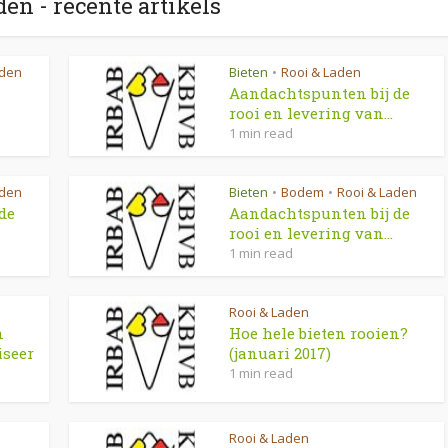
den - recente artikels
aden
Bieten
Rooi & Laden
•
Aandachtspunten bij de
rooi en levering van...
1 min read
aden
Bieten
Bodem
Rooi & Laden
•
•
de
Aandachtspunten bij de
rooi en levering van...
1 min read
Rooi & Laden
n
Hoe hele bieten rooien?
iseer
(januari 2017)
1 min read
Rooi & Laden