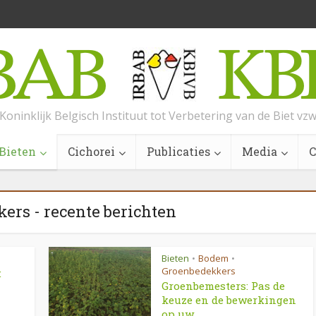
Koninklijk Belgisch Instituut tot Verbetering van de Biet vz
Bieten
Cichorei
Publicaties
Media
C
ers - recente berichten
Bieten
Bodem
•
•
Groenbedekkers
:
Groenbemesters: Pas de
keuze en de bewerkingen
op uw...