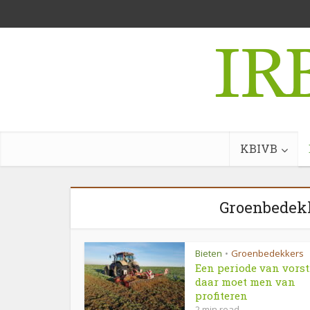
KBIVB
Groenbedekk
Bieten
Groenbedekkers
•
Een periode van vorst
daar moet men van
profiteren
2 min read