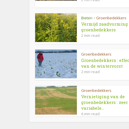
Bieten
Groenbedekkers
•
Vermijd zaadvorming 
groenbedekkers
2 min read
Groenbedekkers
Groenbedekkers : effe
van de wintervorst
2 min read
Groenbedekkers
Vernietiging van de
groenbedekkers : zeer
variabele...
6 min read