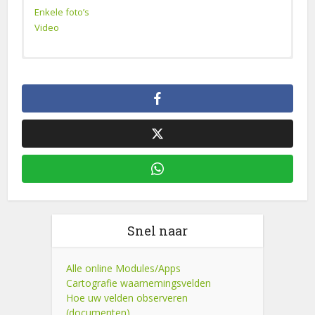
Enkele foto’s
Video
Perceelsafbakening
EVoGIL
Bietenreceptie
Laboratorium bietenraspsel
HPLC
Snel naar
Alle online Modules/Apps
Cartografie waarnemingsvelden
Hoe uw velden observeren
(documenten)