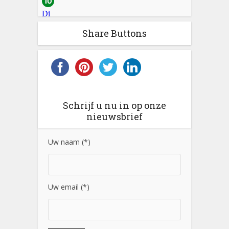
Vernieuwing van de bietenreceptie (
klik hier om er meer
over te weten …
)
Share Buttons
Schrijf u nu in op onze
nieuwsbrief
Daarna worden de 4 resterende rijen van het
Uw naam (*)
proefperceel gerooid met een getrokken 4-rijige rooier
van het type Edenhall 734. Het rooi- en reinigingssysteem
bestaat uit 4 trilscharen, 3 grote reinigingszonnen, een
rollenbed met 7 rubberen rollen en een opvoerketting.
Uw email (*)
De originele bunker van Edenhall werd vervangen door
een carrousel met daarop 6 paletten. Op elke palet staan
4 kisten (max. 120 kg). De bieten van één proefperceel
worden via een draaibare trechter in de kisten gelegd.