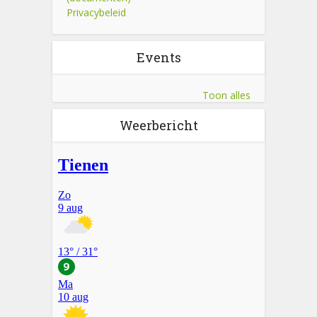
Privacybeleid
De voorlaatste stap in het proces is het voorbereiden
van het staal voor analyse. Het staal wordt vermengd
met aluminiumsulfaat opdat suiker en andere elementen
Events
in oplossing komen en de onzuiverheden neerslaan. Het
filtraat van deze oplossing zal geanalyseerd worden.
Toon alles
Weerbericht
Na de opkomst worden de percelen op gelijke lengte
gebracht door de “uiteinden” af te snijden.
Gewasbescherming : spuittoestellen