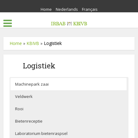
Home
Nederlands
Français
Home
»
KBIVB
»
Logistiek
Logistiek
Machinepark zaai
Veldwerk
Rooi
Bietenreceptie
Laboratorium bietenraspsel