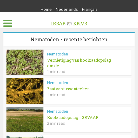
Home
Nederlands
Français
Nematoden - recente berichten
Nematoden
Vernietiging van koolzaadopslag
om de...
1 min read
Nematoden
Zaai van tussenteelten
1 min read
Nematoden
Koolzaadopslag = GEVAAR
2 min read