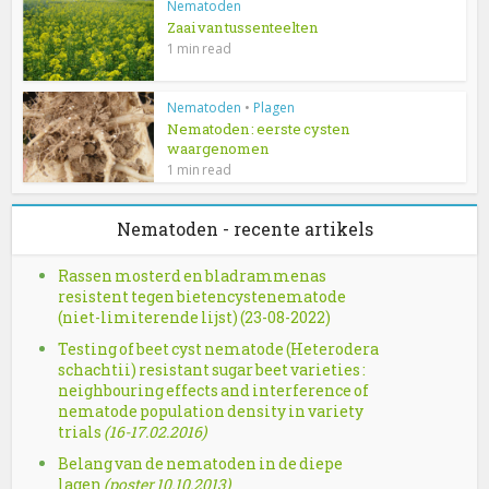
Nematoden
Zaai van tussenteelten
1 min read
Nematoden
•
Plagen
Nematoden : eerste cysten
waargenomen
1 min read
Nematoden - recente artikels
Rassen mosterd en bladrammenas
resistent tegen bietencystenematode
(niet-limiterende lijst) (23-08-2022)
Testing of beet cyst nematode (Heterodera
schachtii) resistant sugar beet varieties :
neighbouring effects and interference of
nematode population density in variety
trials
(16-17.02.2016)
Belang van de nematoden in de diepe
lagen
(poster 10.10.2013)