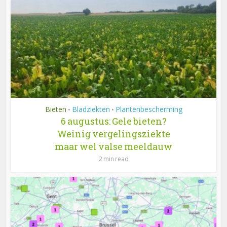
Bieten
Bladziekten
Plantenbescherming
•
•
6 augustus: Gele bieten?
Weinig vergelingsziekte
maar wel valse meeldauw
2 min read