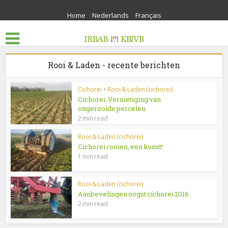
Home
Nederlands
Français
Rooi & Laden - recente berichten
Cichorei
•
Rooi & Laden (cichorei)
Cichorei: Vernietiging van
ongerooide percelen
2 min read
Rooi & Laden (cichorei)
Cichorei rooien, een kunst!
1 min read
Rooi & Laden (cichorei)
Aanbevelingen oogst cichorei 2016
2 min read