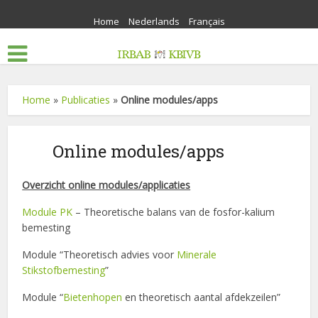
Home
Nederlands
Français
Home
»
Publicaties
»
Online modules/apps
Online modules/apps
Overzicht online modules/applicaties
Module PK
– Theoretische balans van de fosfor-kalium
bemesting
Module “Theoretisch advies voor
Minerale
Stikstofbemesting
”
Module “
Bietenhopen
en theoretisch aantal afdekzeilen”