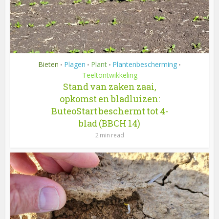
Bieten
Plagen
Plant
Plantenbescherming
•
•
•
•
Teeltontwikkeling
Stand van zaken zaai,
opkomst en bladluizen:
ButeoStart beschermt tot 4-
blad (BBCH 14)
2 min read