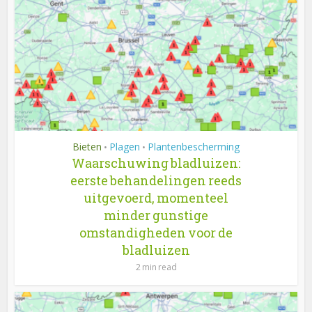
Bieten
Plagen
Plantenbescherming
•
•
Waarschuwing bladluizen:
eerste behandelingen reeds
uitgevoerd, momenteel
minder gunstige
omstandigheden voor de
bladluizen
2 min read