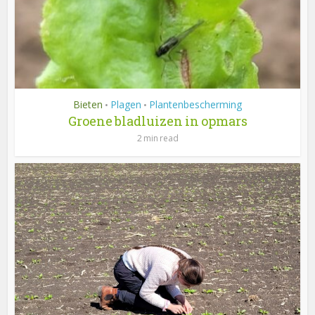
Bieten
Plagen
Plantenbescherming
•
•
Groene bladluizen in opmars
2 min read