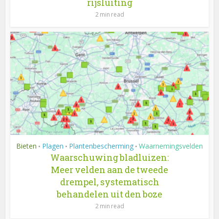
rijsluiting
2 min read
Bieten
Plagen
Plantenbescherming
Waarnemingsvelden
•
•
•
Waarschuwing bladluizen:
Meer velden aan de tweede
drempel, systematisch
behandelen uit den boze
2 min read