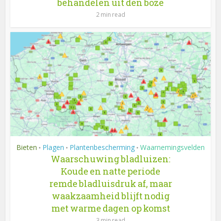
behandelen uit den boze
2 min read
Bieten
Plagen
Plantenbescherming
Waarnemingsvelden
•
•
•
Waarschuwing bladluizen:
Koude en natte periode
remde bladluisdruk af, maar
waakzaamheid blijft nodig
met warme dagen op komst
3 min read