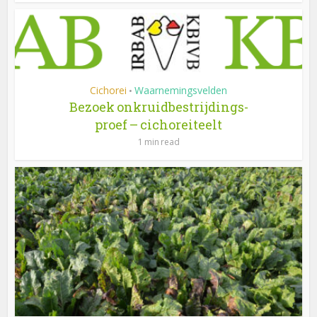
Cichorei
Waarnemingsvelden
•
Bezoek onkruidbestrijdings-
proef – cichoreiteelt
1 min read