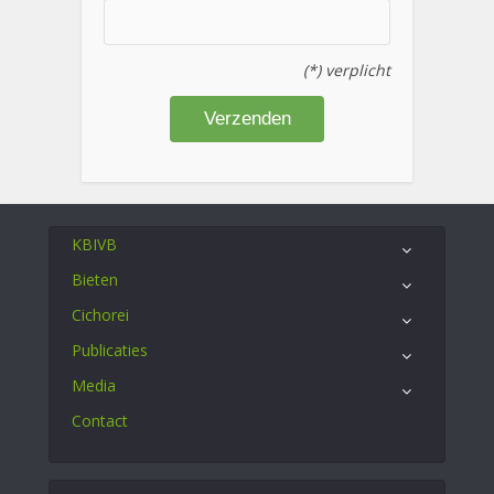
(*) verplicht
KBIVB
Bieten
Cichorei
Publicaties
Media
Contact