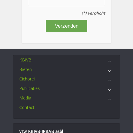
(*) verplicht
KBIVB
Bieten
Cichorei
Publicaties
Media
Contact
vzw KBIVB-IRBAB asbl