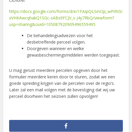
Cichorei:
https://docs.google.com/forms/d/e/1FAIpQLSeV2p_wPiRIGI
xVHKAwcqhakQ1SGc-sABx9FCJV_s-J4y7RbQ/viewform?
usp=sharing&ouid=105087920909496559495
De behandelingsadviezen voor het
desbetreffende perceel volgen.
Doorgeven wanneer en welke
gewasbeschermingsmiddelen werden toegepast.
U mag gerust meerdere percelen opgeven door het
formulier meerdere keren door te sturen, zodat we een
goede spreiding krijgen van de percelen over de regio’s.
Later zal een mail volgen met de bevestiging dat wij uw
perceel doorheen het seizoen zullen opvolgen!