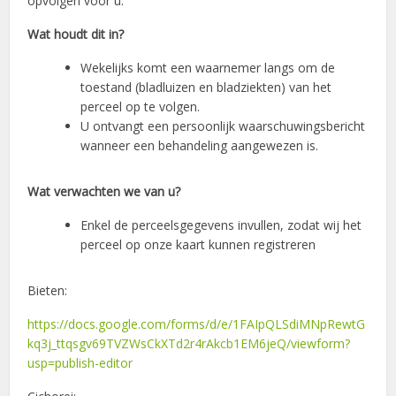
opvolgen voor u.
Wat houdt dit in?
Wekelijks komt een waarnemer langs om de
toestand (bladluizen en bladziekten) van het
perceel op te volgen.
U ontvangt een persoonlijk waarschuwingsbericht
wanneer een behandeling aangewezen is.
Wat verwachten we van u?
Enkel de perceelsgegevens invullen, zodat wij het
perceel op onze kaart kunnen registreren
Bieten:
https://docs.google.com/forms/d/e/1FAIpQLSdiMNpRewtG
kq3j_ttqsgv69TVZWsCkXTd2r4rAkcb1EM6jeQ/viewform?
usp=publish-editor