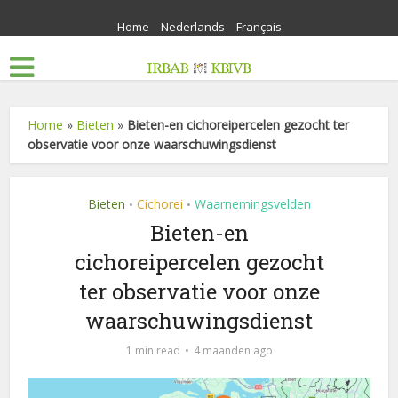
Home
Nederlands
Français
Home
»
Bieten
»
Bieten-en cichoreipercelen gezocht ter
observatie voor onze waarschuwingsdienst
Bieten
Cichorei
Waarnemingsvelden
•
•
Bieten-en
cichoreipercelen gezocht
ter observatie voor onze
waarschuwingsdienst
1 min read
4 maanden ago