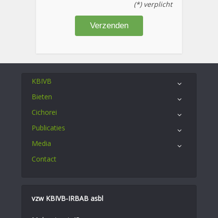
(*) verplicht
KBIVB
Bieten
Cichorei
Publicaties
Media
Contact
vzw KBIVB-IRBAB asbl