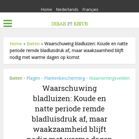
Home
Nederlands
Français
Home
»
Bieten
»
Waarschuwing bladluizen: Koude en natte
periode remde bladluisdruk af, maar waakzaamheid blijft
nodig met warme dagen op komst
Bieten
Plagen
Plantenbescherming
Waarnemingsvelden
•
•
•
Waarschuwing
bladluizen: Koude en
natte periode remde
bladluisdruk af, maar
waakzaamheid blijft