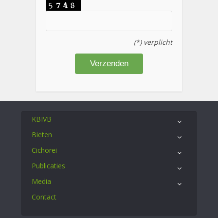
(*) verplicht
KBIVB
Bieten
Cichorei
Publicaties
Media
Contact