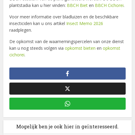
plantstadia kan u hier vinden:
BBCH Biet
en
BBCH Cichorei
.
Voor meer informatie over bladluizen en de beschikbare
insecticiden kan u ons artikel
Insect Memo 2026
raadplegen.
De opkomst van de waarnemingspercelen van onze dienst
kan u nog steeds volgen via
opkomst bieten
en
opkomst
cichorei
.
Mogelijk ben je ook hier in geïnteresseerd.