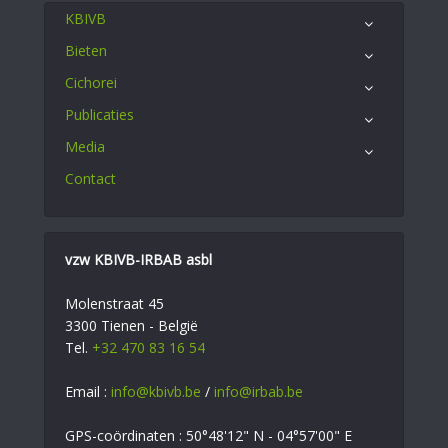
KBIVB
Bieten
Cichorei
Publicaties
Media
Contact
vzw KBIVB-IRBAB asbl
Molenstraat 45
3300 Tienen - België
Tel.
+32 470 83 16 54
Email :
info@kbivb.be
/
info@irbab.be
GPS-coördinaten : 50°48'12" N - 04°57'00" E