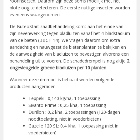
roofinsecten. Daarom zijn deze soms moeilijk met het
blote oog te detecteren. De eerste nuttige insecten worden
eveneens waargenomen.
De ButeoStart zaadbehandeling komt aan het einde van
zijn nevenwerking tegen bladluizen vanaf het 4-bladstadium
van de bieten (BBCH 14). We vragen daarom om extra
aandachtig en nauwgezet de bietenplanten te bekijken en
de aanwezigheid van bladluizen te bevestigen alvorens een
behandeling uit te voeren. De schadedrempel is nog altijd
2
ongevleugelde groene bladluizen per 10 planten
.
Wanneer deze drempel is behaald worden volgende
producten aangeraden:
Teppeki : 0,140 kg/ha, 1 toepassing
Sivanto Prime : 0,25 l/ha, 1 toepassing
Durillon : 0,2 l/ha, 2 toepassingen (120-dagen
noodtoelating, niet in voederbieten)
Gazelle 120 SL: 0,4 l/ha, 1 toepassing (niet in
voederbieten)