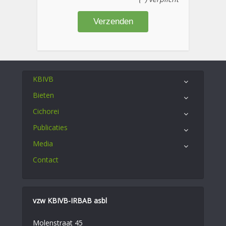
KBIVB
Bieten
Cichorei
Publicaties
Media
Contact
vzw KBIVB-IRBAB asbl
Molenstraat 45