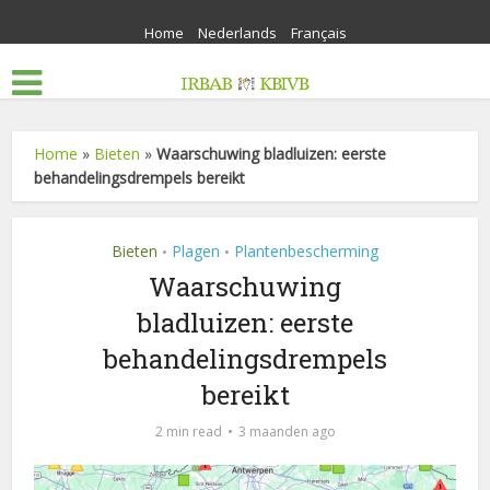
Home
Nederlands
Français
Home
»
Bieten
»
Waarschuwing bladluizen: eerste
behandelingsdrempels bereikt
Bieten
Plagen
Plantenbescherming
•
•
Waarschuwing
bladluizen: eerste
behandelingsdrempels
bereikt
2 min read
3 maanden ago