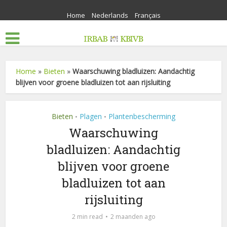
Home
Nederlands
Français
Home
»
Bieten
»
Waarschuwing bladluizen: Aandachtig
blijven voor groene bladluizen tot aan rijsluiting
Bieten
Plagen
Plantenbescherming
•
•
Waarschuwing
bladluizen: Aandachtig
blijven voor groene
bladluizen tot aan
rijsluiting
2 min read
2 maanden ago