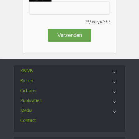
(*) verplicht
KBIVB
Bieten
Cichorei
Publicaties
Media
Contact