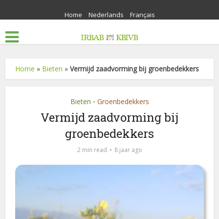
Home
Nederlands
Français
Home
»
Bieten
»
Vermijd zaadvorming bij groenbedekkers
Bieten
Groenbedekkers
•
Vermijd zaadvorming bij
groenbedekkers
2 min read
8 jaar ago