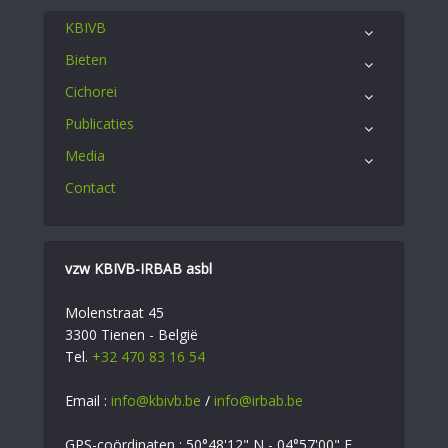
KBIVB
Bieten
Cichorei
Publicaties
Media
Contact
vzw KBIVB-IRBAB asbl
Molenstraat 45
3300 Tienen - België
Tel.
+32 470 83 16 54
Email :
info@kbivb.be
/
info@irbab.be
GPS-coördinaten : 50°48'12" N - 04°57'00" E