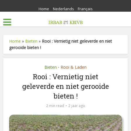
Home
Nederlands
Français
Home
»
Bieten
»
Rooi : Vernietig niet geleverde en niet
gerooide bieten !
Bieten
Rooi & Laden
•
Rooi : Vernietig niet
geleverde en niet gerooide
bieten !
2 min read
2 jaar ago