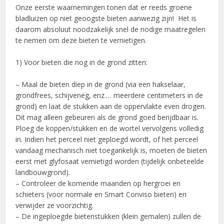
Onze eerste waarnemingen tonen dat er reeds groene
bladluizen op niet geoogste bieten aanwezig zijn! Het is
daarom absoluut noodzakelijk snel de nodige maatregelen
te nemen om deze bieten te vernietigen.
1) Voor bieten die nog in de grond zitten:
– Maal de bieten diep in de grond (via een hakselaar,
grondfrees, schijveneg, enz.… meerdere centimeters in de
grond) en laat de stukken aan de oppervlakte even drogen.
Dit mag alleen gebeuren als de grond goed berijdbaar is.
Ploeg de koppen/stukken en de wortel vervolgens volledig
in. Indien het perceel niet geploegd wordt, of het perceel
vandaag mechanisch niet toegankelijk is, moeten de bieten
eerst met glyfosaat vernietigd worden (tijdelijk onbeteelde
landbouwgrond).
– Controleer de komende maanden op hergroei en
schieters (voor normale en Smart Conviso bieten) en
verwijder ze voorzichtig.
– De ingeploegde bietenstukken (klein gemalen) zullen de