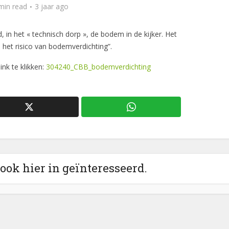
min read
3 jaar ago
, in het « technisch dorp », de bodem in de kijker. Het
 het risico van bodemverdichting”.
ink te klikken:
304240_CBB_bodemverdichting
 ook hier in geïnteresseerd.