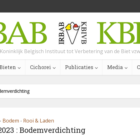
Koninklijk Belgisch Instituut tot Verbetering van de Biet vz
Bieten
Cichorei
Publicaties
Media
C
demverdichting
Bodem
Rooi & Laden
•
•
2023 : Bodemverdichting