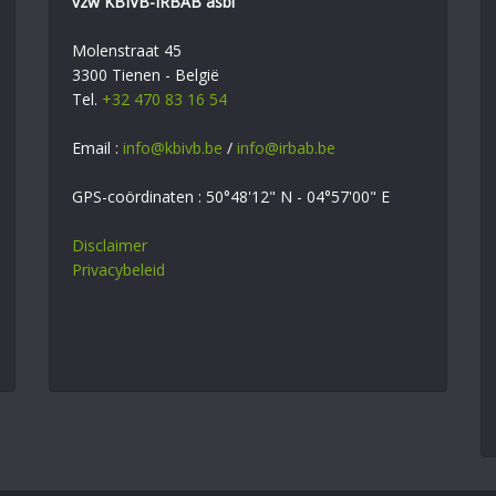
vzw KBIVB-IRBAB asbl
Molenstraat 45
3300 Tienen - België
Tel.
+32 470 83 16 54
Email :
info@kbivb.be
/
info@irbab.be
GPS-coördinaten : 50°48'12" N - 04°57'00" E
Disclaimer
Privacybeleid