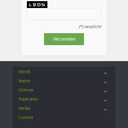
(*) verplicht
KBIVB
Bieten
Cichorei
Publicaties
Media
Contact