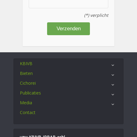
(*) verplicht
KBIVB
Bieten
Cichorei
Publicaties
Media
Contact