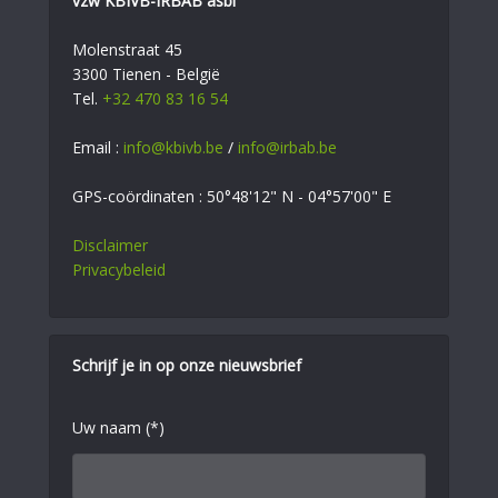
vzw KBIVB-IRBAB asbl
Molenstraat 45
3300 Tienen - België
Tel.
+32 470 83 16 54
Email :
info@kbivb.be
/
info@irbab.be
GPS-coördinaten : 50°48'12" N - 04°57'00" E
Disclaimer
Privacybeleid
Schrijf je in op onze nieuwsbrief
Uw naam (*)