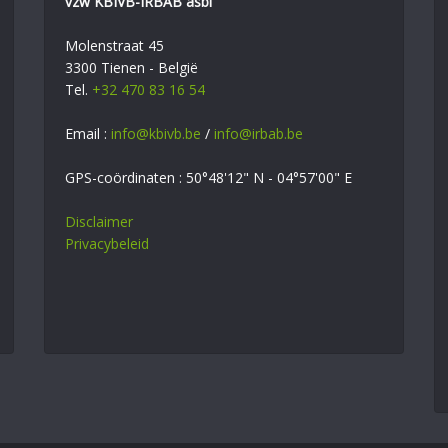
vzw KBIVB-IRBAB asbl
Molenstraat 45
3300 Tienen - België
Tel.
+32 470 83 16 54
Email :
info@kbivb.be
/
info@irbab.be
GPS-coördinaten : 50°48'12" N - 04°57'00" E
Disclaimer
Privacybeleid