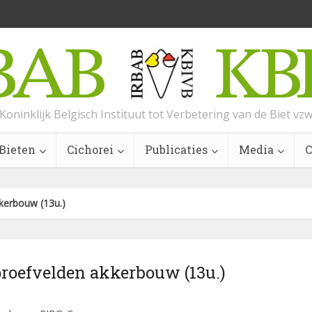
Koninklijk Belgisch Instituut tot Verbetering van de Biet vz
Bieten
Cichorei
Publicaties
Media
C
kerbouw (13u.)
roefvelden akkerbouw (13u.)