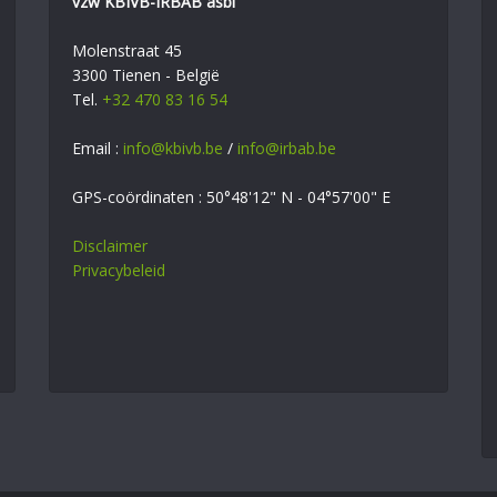
vzw KBIVB-IRBAB asbl
Molenstraat 45
3300 Tienen - België
Tel.
+32 470 83 16 54
Email :
info@kbivb.be
/
info@irbab.be
GPS-coördinaten : 50°48'12" N - 04°57'00" E
Disclaimer
Privacybeleid