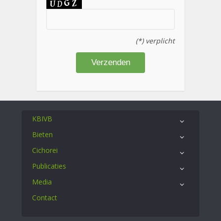
(*) verplicht
KBIVB
Bieten
Cichorei
Publicaties
Media
Contact