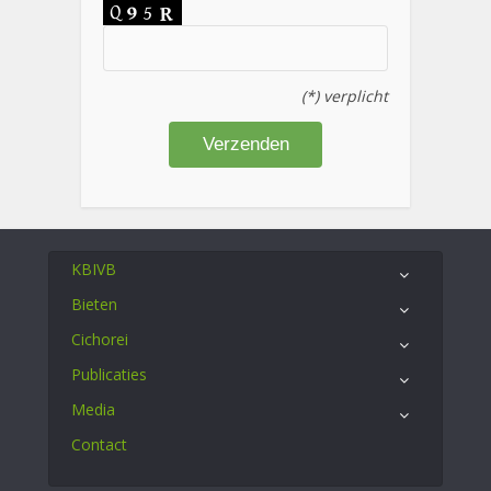
(*) verplicht
KBIVB
Bieten
Cichorei
Publicaties
Media
Contact