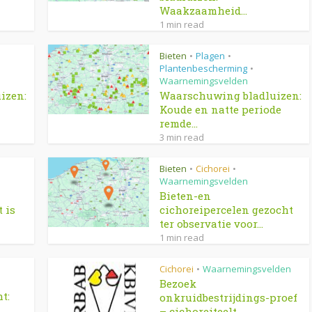
Waakzaamheid...
1 min read
Bieten
Plagen
•
•
Plantenbescherming
•
Waarnemingsvelden
izen:
Waarschuwing bladluizen:
Koude en natte periode
remde...
3 min read
Bieten
Cichorei
•
•
Waarnemingsvelden
Bieten-en
 is
cichoreipercelen gezocht
ter observatie voor...
1 min read
Cichorei
Waarnemingsvelden
•
Bezoek
t:
onkruidbestrijdings-proef
– cichoreiteelt