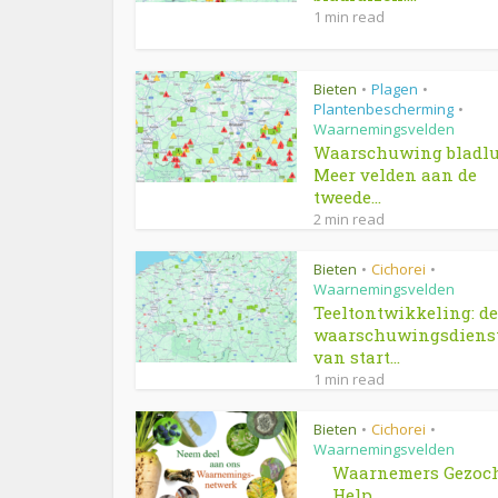
1 min read
Bieten
Plagen
•
•
Plantenbescherming
•
Waarnemingsvelden
Waarschuwing bladlu
Meer velden aan de
tweede...
2 min read
Bieten
Cichorei
•
•
Waarnemingsvelden
Teeltontwikkeling: de
waarschuwingsdienst
van start...
1 min read
Bieten
Cichorei
•
•
Waarnemingsvelden
Waarnemers Gezoch
Help