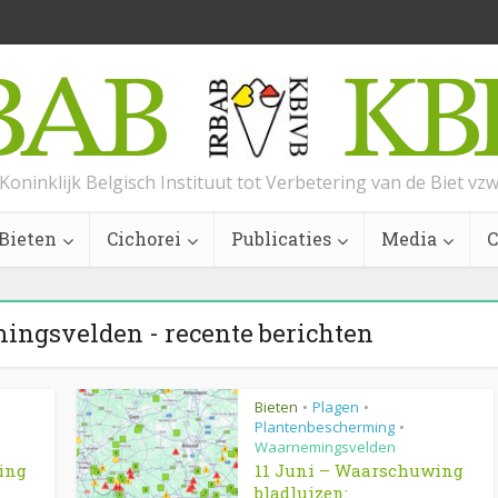
Koninklijk Belgisch Instituut tot Verbetering van de Biet vz
Bieten
Cichorei
Publicaties
Media
C
ingsvelden - recente berichten
Bieten
Plagen
•
•
Plantenbescherming
•
Waarnemingsvelden
ing
11 Juni – Waarschuwing
bladluizen: