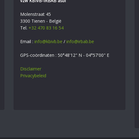
vzw KBIVB-IRBAB asbl
Molenstraat 45
3300 Tienen - België
Tel.
+32 470 83 16 54
Email :
info@kbivb.be
/
info@irbab.be
GPS-coördinaten : 50°48'12" N - 04°57'00" E
Disclaimer
Privacybeleid