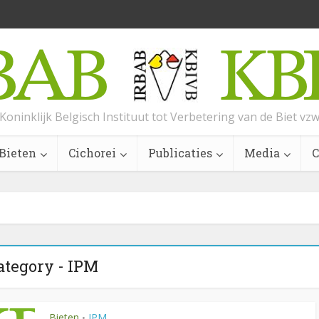
Koninklijk Belgisch Instituut tot Verbetering van de Biet vz
Bieten
Cichorei
Publicaties
Media
C
ategory - IPM
Bieten
IPM
•