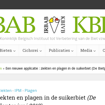
Koninklijk Belgisch Instituut tot Verbetering van de Biet vz
Bieten
Cichorei
Publicaties
Media
C
en
»
Een nieuwe applicatie : ziekten en plagen in de suikerbiet (De Biet
ziekten
IPM
Plagen
•
•
iekten en plagen in de suikerbiet
(De