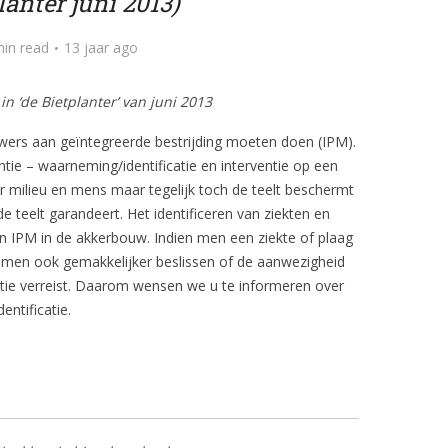
lanter juni 2013)
min read
13 jaar ago
in ‘de Bietplanter’ van juni 2013
uwers aan geïntegreerde bestrijding moeten doen (IPM).
entie – waarneming/identificatie en interventie op een
r milieu en mens maar tegelijk toch de teelt beschermt
e teelt garandeert. Het identificeren van ziekten en
van IPM in de akkerbouw. Indien men een ziekte of plaag
an men ook gemakkelijker beslissen of de aanwezigheid
ntie verreist. Daarom wensen we u te informeren over
entificatie.