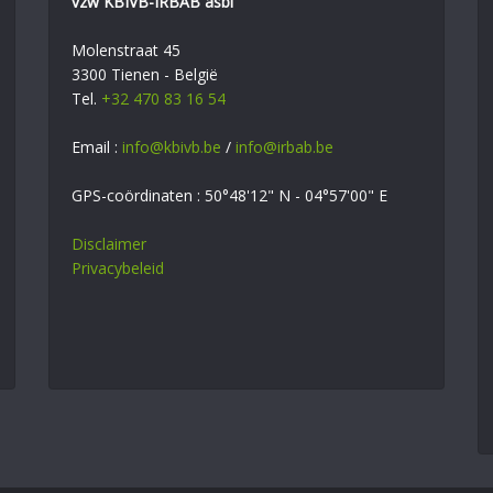
vzw KBIVB-IRBAB asbl
Molenstraat 45
3300 Tienen - België
Tel.
+32 470 83 16 54
Email :
info@kbivb.be
/
info@irbab.be
GPS-coördinaten : 50°48'12" N - 04°57'00" E
Disclaimer
Privacybeleid