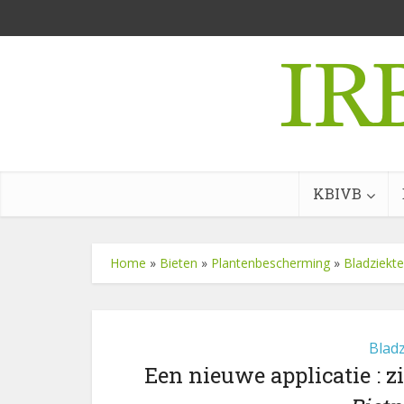
KBIVB
Home
»
Bieten
»
Plantenbescherming
»
Bladziekt
Blad
Een nieuwe applicatie : z