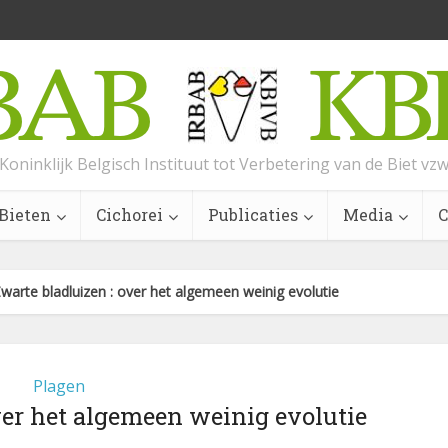
Koninklijk Belgisch Instituut tot Verbetering van de Biet vz
Bieten
Cichorei
Publicaties
Media
C
warte bladluizen : over het algemeen weinig evolutie
Plagen
ver het algemeen weinig evolutie