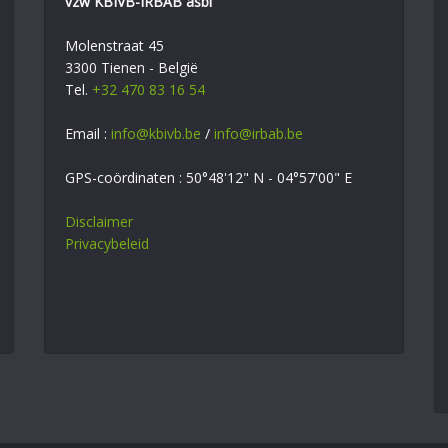
vzw KBIVB-IRBAB asbl
Molenstraat 45
3300 Tienen - België
Tel.
+32 470 83 16 54
Email :
info@kbivb.be
/
info@irbab.be
GPS-coördinaten : 50°48'12" N - 04°57'00" E
Disclaimer
Privacybeleid