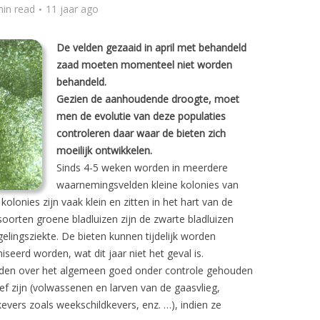
min read
11 jaar ago
De velden gezaaid in april met behandeld
zaad moeten momenteel niet worden
behandeld.
Gezien de aanhoudende droogte, moet
men de evolutie van deze populaties
controleren daar waar de bieten zich
moeilijk ontwikkelen.
Sinds 4-5 weken worden in meerdere
waarnemingsvelden kleine kolonies van
olonies zijn vaak klein en zitten in het hart van de
soorten groene bladluizen zijn de zwarte bladluizen
gelingsziekte. De bieten kunnen tijdelijk worden
seerd worden, wat dit jaar niet het geval is.
rden over het algemeen goed onder controle gehouden
ief zijn (volwassenen en larven van de gaasvlieg,
evers zoals weekschildkevers, enz. …), indien ze