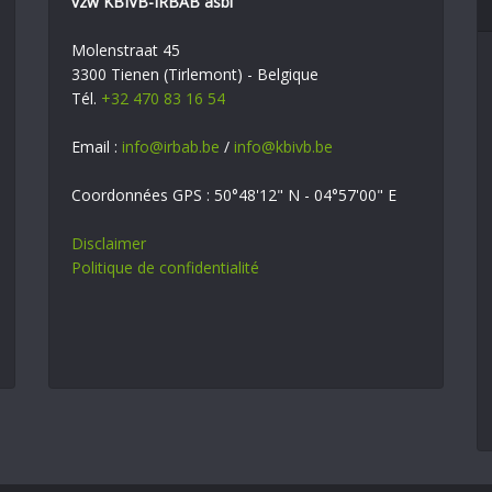
vzw KBIVB-IRBAB asbl
Molenstraat 45
3300 Tienen (Tirlemont) - Belgique
Tél.
+32 470 83 16 54
Email :
info@irbab.be
/
info@kbivb.be
Coordonnées GPS : 50°48'12" N - 04°57'00" E
Disclaimer
Politique de confidentialité