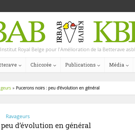
Institut Royal Belge pour l'Amélioration de la Betterave asb
tterave
Chicorée
Publications
Média
geurs
»
Pucerons noirs : peu d’évolution en général
Ravageurs
 peu d’évolution en général