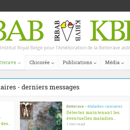
Institut Royal Belge pour l'Amélioration de la Betterave asb
tterave
Chicorée
Publications
Média
aires - derniers messages
Betterave
Maladies racinaires
•
Détectez maintenant les
-
éventuelles maladies...
des...
1 min read