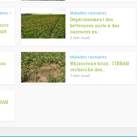
aires
Maladies racinaires
•
Dépérissement des
noir
betteraves suite à des
mps
carences en...
2 min read
Maladies racinaires
ois
Rhizoctone brun : l’IRBAB
recherche des...
1 min read
RBAB