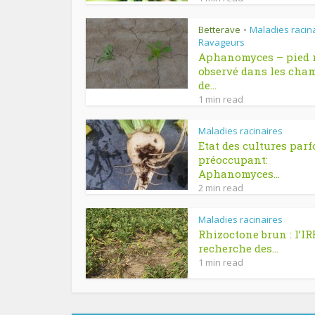
Betterave
Maladies racin
•
Ravageurs
Aphanomyces – pied 
observé dans les cha
de...
1 min read
Maladies racinaires
Etat des cultures parf
préoccupant:
Aphanomyces...
2 min read
Maladies racinaires
Rhizoctone brun : l’I
recherche des...
1 min read