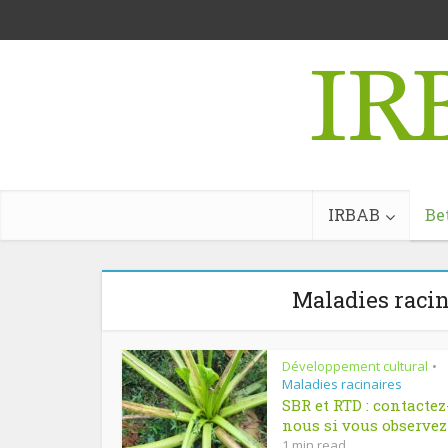
IRBAB
Be
Maladies racin
Développement cultural
•
Maladies racinaires
SBR et RTD : contactez
nous si vous observez 
1 min read