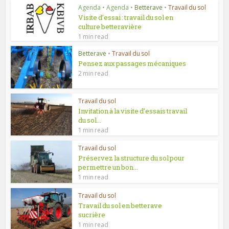
Agenda
•
Agenda
•
Betterave
•
Travail du sol
Visite d’essai : travail du sol en
culture betteravière
1 min read
Betterave
•
Travail du sol
Pensez aux passages mécaniques
2 min read
Travail du sol
Invitation à la visite d’essais travail
du sol...
1 min read
Travail du sol
Préservez la structure du sol pour
permettre un bon...
1 min read
Travail du sol
Travail du sol en betterave
sucrière
1 min read