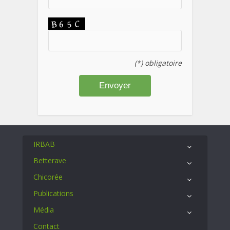
(*) obligatoire
IRBAB
Betterave
Chicorée
Publications
Média
Contact