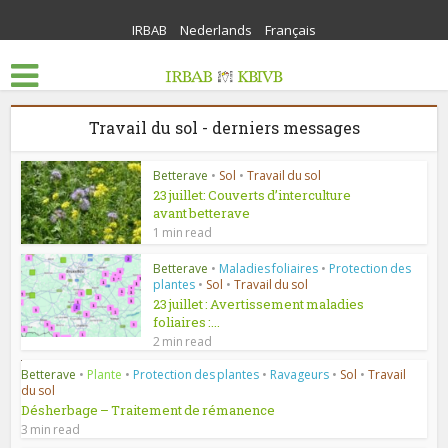
IRBAB
Nederlands
Français
Travail du sol - derniers messages
Betterave
•
Sol
•
Travail du sol
23 juillet: Couverts d’interculture
avant betterave
1 min read
Betterave
•
Maladies foliaires
•
Protection des
plantes
•
Sol
•
Travail du sol
23 juillet : Avertissement maladies
foliaires :...
2 min read
Betterave
•
Plante
•
Protection des plantes
•
Ravageurs
•
Sol
•
Travail
du sol
Désherbage – Traitement de rémanence
3 min read