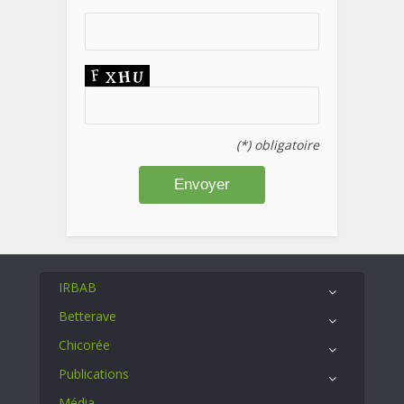
(*) obligatoire
IRBAB
Betterave
Chicorée
Publications
Média