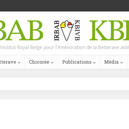
Institut Royal Belge pour l'Amélioration de la Betterave asb
tterave
Chicorée
Publications
Média