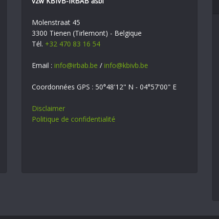
vzw KBIVB-IRBAB asbl
Molenstraat 45
3300 Tienen (Tirlemont) - Belgique
Tél.
+32 470 83 16 54
Email :
info@irbab.be
/
info@kbivb.be
Coordonnées GPS : 50°48'12" N - 04°57'00" E
Disclaimer
Politique de confidentialité