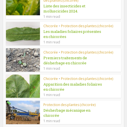
des plantes (chicorée)
Liste des insecticides et
molluscicides 2024.
1 min read
Chicorée
•
Protection des plantes (chicorée)
Les maladies foliaires présentes
en chicorées
1 min read
Chicorée
•
Protection des plantes (chicorée)
Premiers traitements de
désherbage en chicorée
1 min read
Chicorée
•
Protection des plantes (chicorée)
Apparition des maladies foliaires
en chicorée
1 min read
Protection des plantes (chicorée)
Désherbage mécanique en
chicorée
1 min read