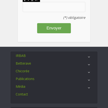
(*) obligatoire
IRBAB
Betterave
Chicorée
Publications
Média
Contact