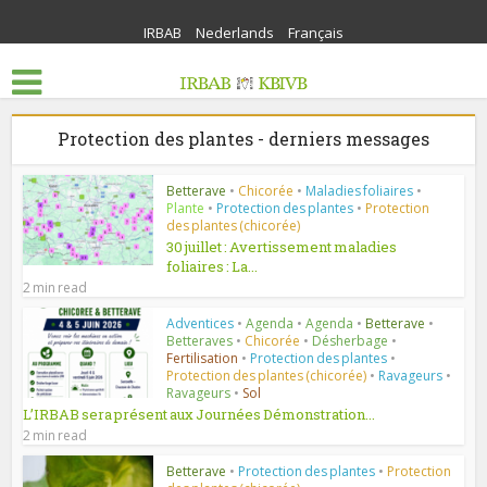
IRBAB
Nederlands
Français
Protection des plantes - derniers messages
Betterave
•
Chicorée
•
Maladies foliaires
•
Plante
•
Protection des plantes
•
Protection
des plantes (chicorée)
30 juillet : Avertissement maladies
foliaires : La...
2 min read
Adventices
•
Agenda
•
Agenda
•
Betterave
•
Betteraves
•
Chicorée
•
Désherbage
•
Fertilisation
•
Protection des plantes
•
Protection des plantes (chicorée)
•
Ravageurs
•
Ravageurs
•
Sol
L’IRBAB sera présent aux Journées Démonstration...
2 min read
Betterave
•
Protection des plantes
•
Protection