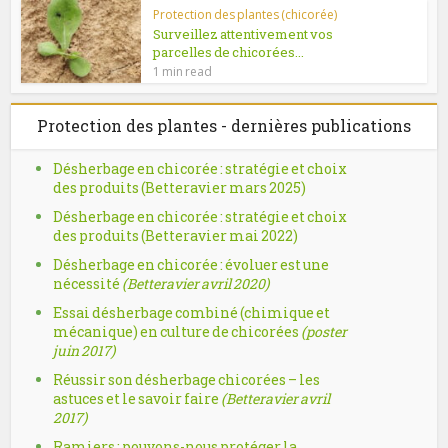
Protection des plantes (chicorée)
Surveillez attentivement vos
parcelles de chicorées...
1 min read
Protection des plantes - dernières publications
Désherbage en chicorée : stratégie et choix
des produits (Betteravier mars 2025)
Désherbage en chicorée : stratégie et choix
des produits (Betteravier mai 2022)
Désherbage en chicorée : évoluer est une
nécessité
(Betteravier avril 2020)
Essai désherbage combiné (chimique et
mécanique) en culture de chicorées
(poster
juin 2017)
Réussir son désherbage chicorées – les
astuces et le savoir faire
(Betteravier avril
2017)
Ramiers : pouvons-nous protéger la