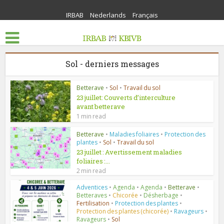
IRBAB
Nederlands
Français
Sol - derniers messages
Betterave
•
Sol
•
Travail du sol
23 juillet: Couverts d’interculture
avant betterave
1 min read
Betterave
•
Maladies foliaires
•
Protection des
plantes
•
Sol
•
Travail du sol
23 juillet : Avertissement maladies
foliaires :...
2 min read
Adventices
•
Agenda
•
Agenda
•
Betterave
•
Betteraves
•
Chicorée
•
Désherbage
•
Fertilisation
•
Protection des plantes
•
Protection des plantes (chicorée)
•
Ravageurs
•
Ravageurs
•
Sol