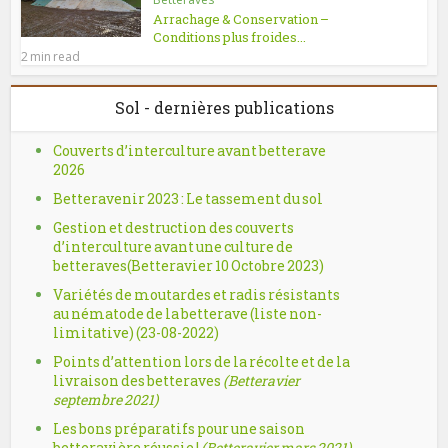
Arrachage & Conservation –
Conditions plus froides...
2 min read
Sol - dernières publications
Couverts d’interculture avant betterave
2026
Betteravenir 2023 : Le tassement du sol
Gestion et destruction des couverts
d’interculture avant une culture de
betteraves(Betteravier 10 Octobre 2023)
Variétés de moutardes et radis résistants
au nématode de la betterave (liste non-
limitative) (23-08-2022)
Points d’attention lors de la récolte et de la
livraison des betteraves
(Betteravier
septembre 2021)
Les bons préparatifs pour une saison
betteravière réussie !
(Betteravier mars 2021)