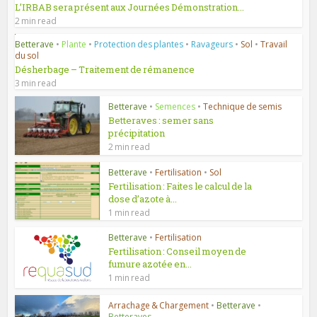
L’IRBAB sera présent aux Journées Démonstration...
2 min read
Betterave
•
Plante
•
Protection des plantes
•
Ravageurs
•
Sol
•
Travail
du sol
Désherbage – Traitement de rémanence
3 min read
Betterave
•
Semences
•
Technique de semis
Betteraves : semer sans
précipitation
2 min read
Betterave
•
Fertilisation
•
Sol
Fertilisation : Faites le calcul de la
dose d’azote à...
1 min read
Betterave
•
Fertilisation
Fertilisation : Conseil moyen de
fumure azotée en...
1 min read
Arrachage & Chargement
•
Betterave
•
Betteraves