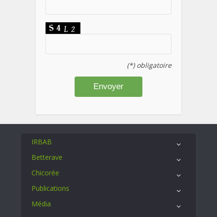
(*) obligatoire
IRBAB
Betterave
Chicorée
Publications
Média