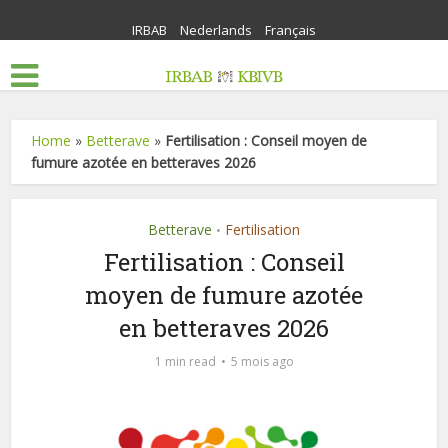
IRBAB
Nederlands
Français
Home
»
Betterave
»
Fertilisation : Conseil moyen de
fumure azotée en betteraves 2026
Betterave
Fertilisation
•
Fertilisation : Conseil
moyen de fumure azotée
en betteraves 2026
1 min read
5 mois ago