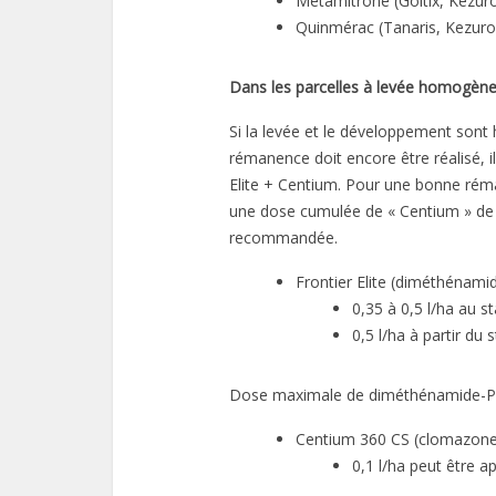
Métamitrone (Goltix, Kezuro
Quinmérac (Tanaris, Kezuro,
Dans les parcelles à levée homogène
Si la levée et le développement sont
rémanence doit encore être réalisé, il
Elite + Centium. Pour une bonne rém
une dose cumulée de « Centium » de
recommandée.
Frontier Elite (diméthénamid
0,35 à 0,5 l/ha au s
0,5 l/ha à partir du 
Dose maximale de diméthénamide-P :
Centium 360 CS (clomazone
0,1 l/ha peut être a