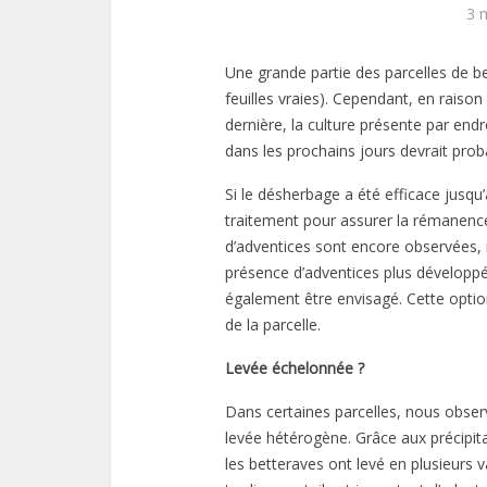
3 
Une grande partie des parcelles de b
feuilles vraies). Cependant, en raiso
dernière, la culture présente par end
dans les prochains jours devrait prob
Si le désherbage a été efficace jusqu’
traitement pour assurer la rémanence.
d’adventices sont encore observées, i
présence d’adventices plus développ
également être envisagé. Cette option
de la parcelle.
Levée échelonnée ?
Dans certaines parcelles, nous observ
levée hétérogène. Grâce aux précipi
les betteraves ont levé en plusieurs 