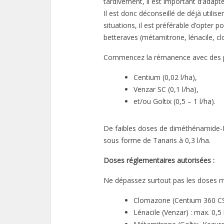
tardivement, il est important d’adapt
Il est donc déconseillé de déjà utilise
situations, il est préférable d’opter p
betteraves (métamitrone, lénacile, cl
Commencez la rémanence avec des prod
Centium (0,02 l/ha),
Venzar SC (0,1 l/ha),
et/ou Goltix (0,5 – 1 l/ha).
De faibles doses de diméthénamide-P
sous forme de Tanaris à 0,3 l/ha.
Doses réglementaires autorisées :
Ne dépassez surtout pas les doses m
Clomazone (Centium 360 CS)
Lénacile (Venzar) : max. 0,5