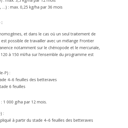
) : max. 3,5 kg/ha par 12 mois
 …) : max. 0,25 kg/ha par 36 mois
 :
 homogènes, et dans le cas où un seul traitement de
 est possible de travailler avec un mélange Frontier
anence notamment sur le chénopode et le mercuriale,
 120 à 150 ml/ha sur l’ensemble du programme est
e-P) :
tade 4–6 feuilles des betteraves
stade 6 feuilles
 1 000 g/ha par 12 mois.
) :
ppliqué à partir du stade 4–6 feuilles des betteraves