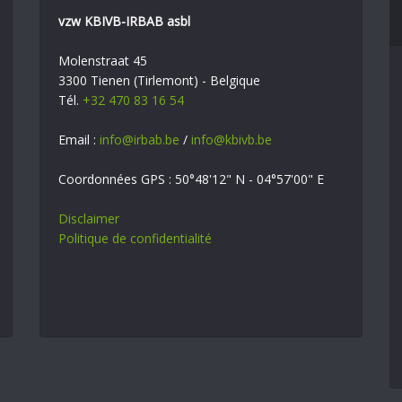
vzw KBIVB-IRBAB asbl
Molenstraat 45
3300 Tienen (Tirlemont) - Belgique
Tél.
+32 470 83 16 54
Email :
info@irbab.be
/
info@kbivb.be
Coordonnées GPS : 50°48'12" N - 04°57'00" E
Disclaimer
Politique de confidentialité