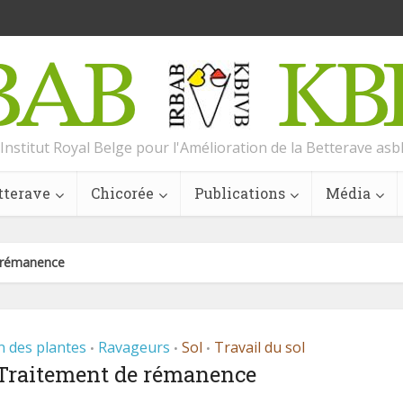
Institut Royal Belge pour l'Amélioration de la Betterave asb
tterave
Chicorée
Publications
Média
 rémanence
n des plantes
Ravageurs
Sol
Travail du sol
•
•
•
Traitement de rémanence