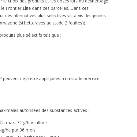
er le choix des produits et les doses lors du désherbage.
r le Frontier Elite dans ces parcelles. Dans ces
our des alternatives plus sélectives vis-à-vis des jeunes
omazone (si betteraves au stade 2 feuilles)).
uits plus sélectifs tels que :
 peuvent déjà être appliquées à un stade précoce
aximales autorisées des substances actives :
 : max. 72 g/ha/culture
 kg/ha par 36 mois