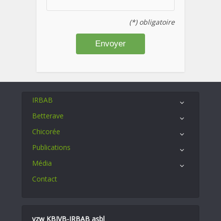
(*) obligatoire
IRBAB
Betterave
Chicorée
Publications
Média
Contact
vzw KBIVB-IRBAB asbl