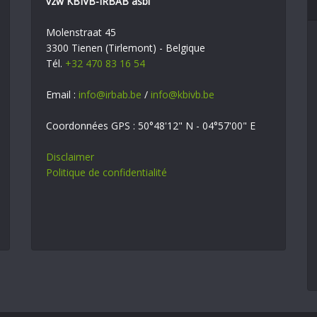
vzw KBIVB-IRBAB asbl
Molenstraat 45
3300 Tienen (Tirlemont) - Belgique
Tél.
+32 470 83 16 54
Email :
info@irbab.be
/
info@kbivb.be
Coordonnées GPS : 50°48'12" N - 04°57'00" E
Disclaimer
Politique de confidentialité