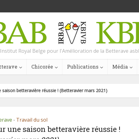
Institut Royal Belge pour l'Amélioration de la Betterave asb
tterave
Chicorée
Publications
Média
 saison betteravière réussie ! (Betteravier mars 2021)
erave
Travail du sol
•
r une saison betteravière réussie !