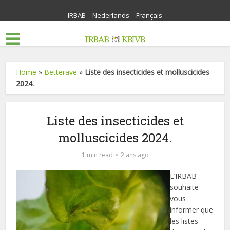
IRBAB
Nederlands
Français
Home
»
Betterave
»
Liste des insecticides et molluscicides
2024.
Liste des insecticides et
molluscicides 2024.
1 min read
2 ans ago
L’IRBAB
souhaite
vous
informer que
les listes