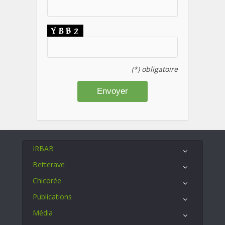
(*) obligatoire
IRBAB
Betterave
Chicorée
Publications
Média