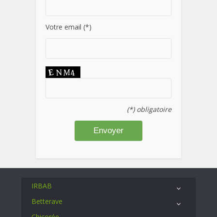
Votre email (*)
(*) obligatoire
IRBAB
Betterave
Chicorée