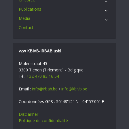
Publications
Média
Contact
vzw KBIVB-IRBAB asbl
Molenstraat 45
3300 Tienen (Tirlemont) - Belgique
Tél.
+32 470 83 16 54
Email :
info@irbab.be
/
info@kbivb.be
Coordonnées GPS : 50°48'12" N - 04°57'00" E
Disclaimer
Politique de confidentialité