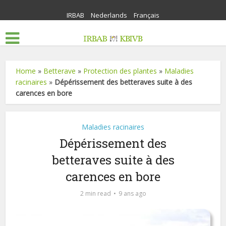
IRBAB
Nederlands
Français
Home
»
Betterave
»
Protection des plantes
»
Maladies
racinaires
»
Dépérissement des betteraves suite à des
carences en bore
Maladies racinaires
Dépérissement des
betteraves suite à des
carences en bore
2 min read
9 ans ago