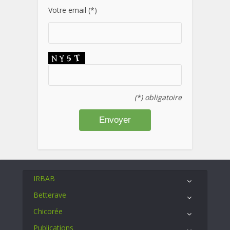
Votre email (*)
(*) obligatoire
IRBAB
Betterave
Chicorée
Publications