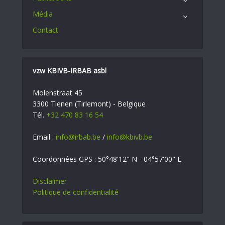
Média
Contact
vzw KBIVB-IRBAB asbl
Molenstraat 45
3300 Tienen (Tirlemont) - Belgique
Tél.
+32 470 83 16 54
Email :
info@irbab.be
/
info@kbivb.be
Coordonnées GPS : 50°48'12" N - 04°57'00" E
Disclaimer
Politique de confidentialité